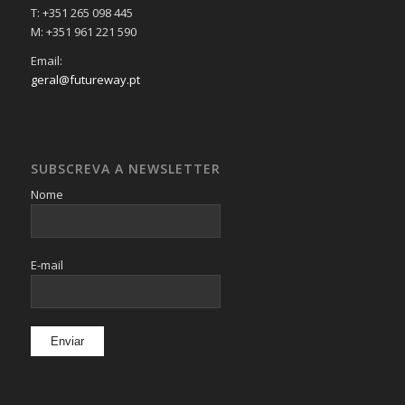
T: +351 265 098 445
M: +351 961 221 590
Email:
geral@futureway.pt
SUBSCREVA A NEWSLETTER
Nome
E-mail