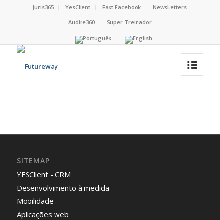
Juris365
YesClient
Fast Facebook
NewsLetters
Audire360
Super Treinador
SITEMAP
YESClient - CRM
Desenvolvimento à medida
Mobilidade
Aplicações web