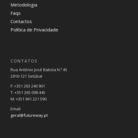
Metodologia
Faqs
Contactos
Política de Privacidade
CONTATOS
Rua António José Batista N.º 45
2910-121 Setúbal
F: +351 263 240 901
T: +351 265 098 445
M: +351 961 221 590
Email:
geral@futureway.pt